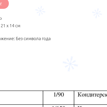
У
P
 21 х 14 см
жение: Без символа года